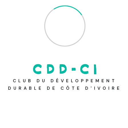
12
+
Years Experience
C
D
D
-
C
I
CLUB DU DÉVELOPPEMENT
DURABLE DE CÔTE D'IVOIRE