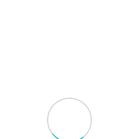
Articles récent
Au cœur de la forêt du Banco : retour sur
la Journée Internationale des Forêts 2026
Journée Internationale des Forêts 2026
ecolox
Campagne: Clean ta game
La récolte : un aboutissement concret de
l’apprentissage par l’action