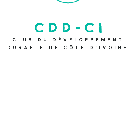
Catégories
C
D
D
-
C
I
Activité
CLUB DU DÉVELOPPEMENT
Blog
DURABLE DE CÔTE D'IVOIRE
Emploie
Nos pages Social Media