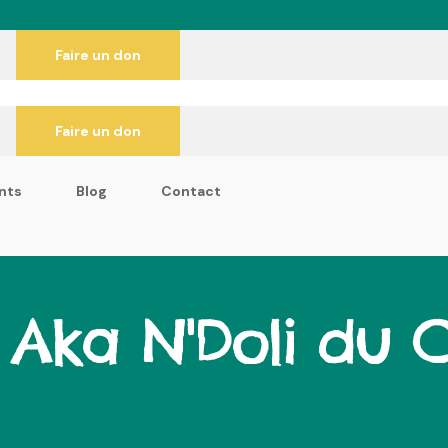
Faire un don
Faire un don
nts
Blog
Contact
:
Aka N'Doli du 