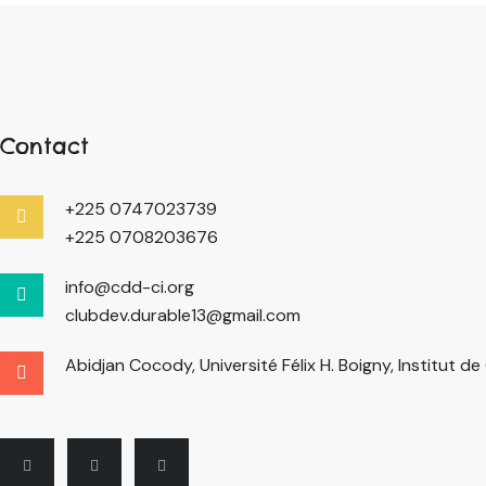
Contact
+225 0747023739
+225 0708203676
info@cdd-ci.org
clubdev.durable13@gmail.com
Abidjan Cocody, Université Félix H. Boigny, Institut d