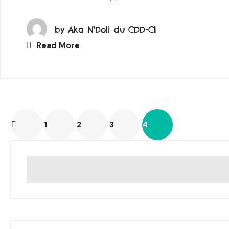
by
Aka N'Doli du CDD-CI
Read More
1
2
3
4