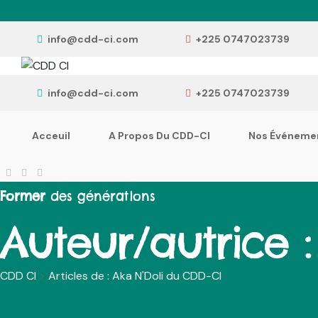
info@cdd-ci.com
+225 0747023739
info@cdd-ci.com
+225 0747023739
Acceuil
A Propos Du CDD-CI
Nos Événeme
Former
des générations
Auteur/autrice 
CDD CI
>
Articles de : Aka N'Doli du CDD-CI