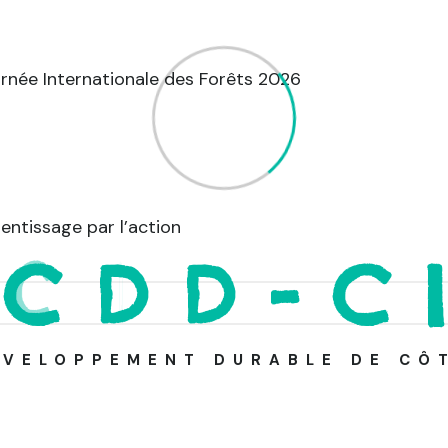
urnée Internationale des Forêts 2026
entissage par l’action
C
D
D
-
C
I
ÉVELOPPEMENT DURABLE DE CÔT