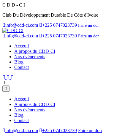
C
D
D
-
C
I
Club Du Développement Durable De Côte d'Ivoire
info@cdd-ci.com
+225 0747023739
Faire un don
info@cdd-ci.com
+225 0747023739
Faire un don
Acceuil
A propos du CDD-CI
Nos événements
Blog
Contact
Acceuil
A propos du CDD-CI
Nos événements
Blog
Contact
info@cdd-ci.com
+225 0747023739
Faire un don