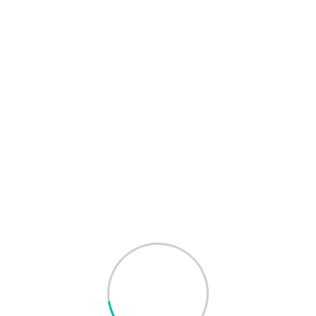
Rechercher
Articles récent
Au cœur de la forêt du Banco : retour sur
la Journée Internationale des Forêts 2026
Journée Internationale des Forêts 2026
ecolox
Campagne: Clean ta game
La récolte : un aboutissement concret de
l’apprentissage par l’action