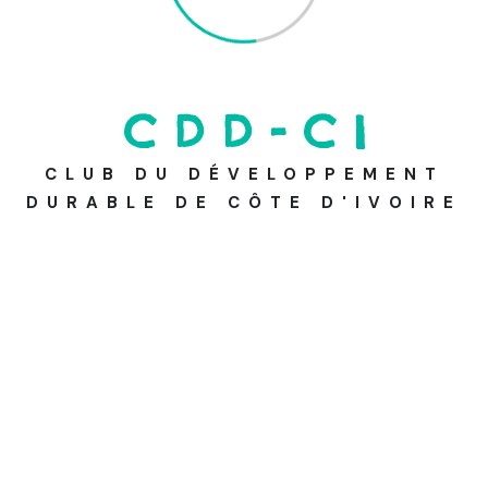
Catégories
C
D
D
-
C
I
CLUB DU DÉVELOPPEMENT
Activité
DURABLE DE CÔTE D'IVOIRE
Blog
Emploie
Nos pages Social Media