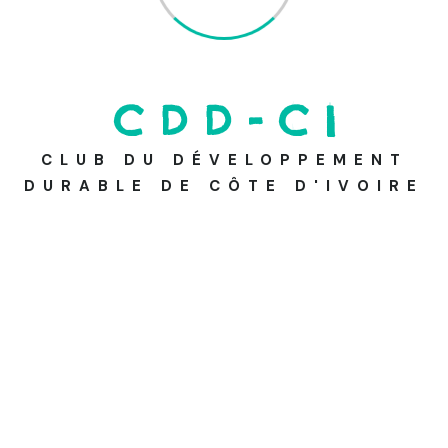
Catégories
C
D
D
-
C
I
CLUB DU DÉVELOPPEMENT
Activité
DURABLE DE CÔTE D'IVOIRE
Blog
Emploie
Nos pages Social Media