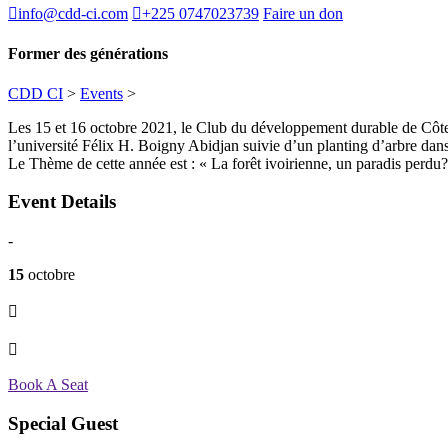
info@cdd-ci.com
+225 0747023739
Faire un don
Former
des générations
CDD CI
>
Events
>
Les 15 et 16 octobre 2021, le Club du développement durable de Côte 
l’université Félix H. Boigny Abidjan suivie d’un planting d’arbre dan
Le Thème de cette année est : « La forêt ivoirienne, un paradis perdu?
Event Details
-
15
octobre
Book A Seat
Special Guest