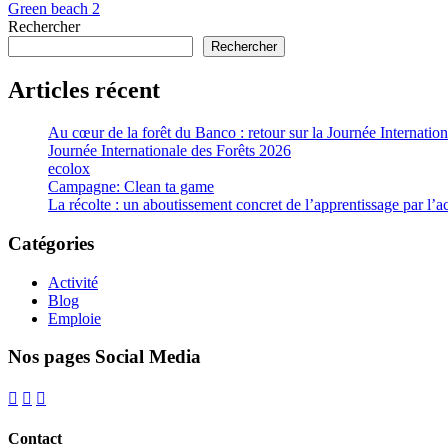
Green beach 2
de
Rechercher
l’article
Rechercher
Articles récent
Au cœur de la forêt du Banco : retour sur la Journée Internatio
Journée Internationale des Forêts 2026
ecolox
Campagne: Clean ta game
La récolte : un aboutissement concret de l’apprentissage par l’a
Catégories
Activité
Blog
Emploie
Nos pages Social Media
Contact