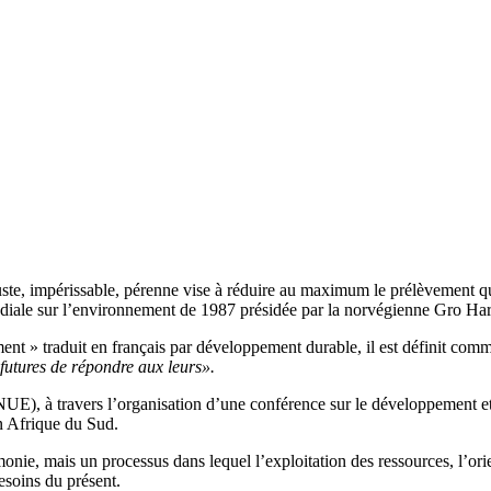
, impérissable, pérenne vise à réduire au maximum le prélèvement qui es
ndiale sur l’environnement de 1987 présidée par la norvégienne Gro Ha
ment » traduit en français par développement durable, il est définit com
futures de répondre aux leurs».
), à travers l’organisation d’une conférence sur le développement et l
n Afrique du Sud.
armonie, mais un processus dans lequel l’exploitation des ressources, l’o
esoins du présent.