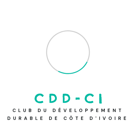
Articles récent
Au cœur de la forêt du Banco : retour sur
la Journée Internationale des Forêts 2026
Journée Internationale des Forêts 2026
ecolox
Campagne: Clean ta game
C
D
D
-
C
I
La récolte : un aboutissement concret de
CLUB DU DÉVELOPPEMENT
l’apprentissage par l’action
DURABLE DE CÔTE D'IVOIRE